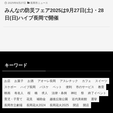
2025年9月27日
長岡市ニュース
みんなの防災フェア2025は9月27日(土)・28
日(日)ハイブ長岡で開催
キーワード
お店
お菓子
お酒
アオーレ長岡
アスレチック
カフェ
スイーツ
スケボー
ハイブ長岡
バスケ
ペット
便利
市のサービス
教育
映画
有名人
桜
橋
求人
法律・条例
神社
祭
終了イベント
育児・子育て
花見
補助金
越後丘陵公園
近代美術館
選挙
長岡市立劇場
長岡花火2024
長岡花火2025
閉店
開店