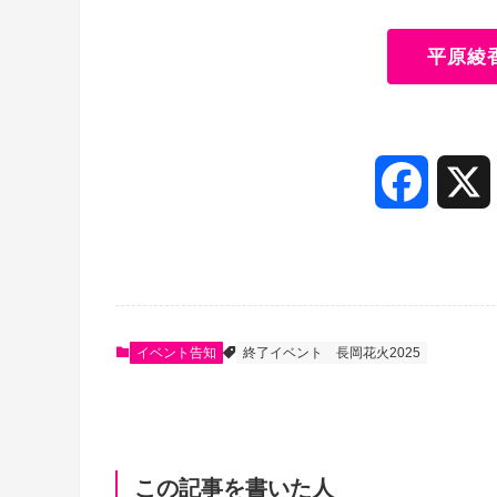
平原綾
F
a
c
e
イベント告知
終了イベント
長岡花火2025
b
o
この記事を書いた人