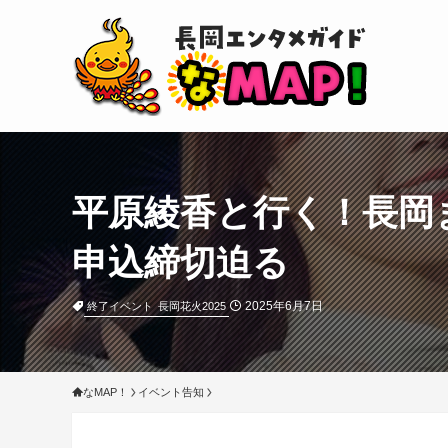
平原綾香と行く！長岡ま
申込締切迫る
2025年6月7日
終了イベント
長岡花火2025
なMAP！
イベント告知