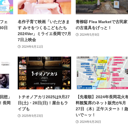
フェ
名作子育て映画「いただきま
青柳邸 Flea Marketで古民家
30日
す みそをつくるこどもたち
の古道具をげっと！
2024Ver」ミライエ長岡で7月
2024年5月9日
7日上映会
2024年6月11日
回想」
トチオノアカリ2025は9月27
【先着順】2024年長岡花火
！長岡
日(土)・28日(日)！屋台もラ
料観覧席のネット販売が6月
イブも
27日（木）正午スタート！
いで～ッ！
2025年9月23日
2024年6月26日