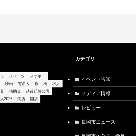
カテゴリ
フェ
スイーツ
スケボー
イベント告知
育
映画
有名人
桜
橋
求人
花見
補助金
越後丘陵公園
メディア情報
火2025
閉店
開店
レビュー
長岡市ニュース