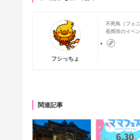
o
k
不死鳥（フェ
長岡市のイベ
フシっちょ
関連記事