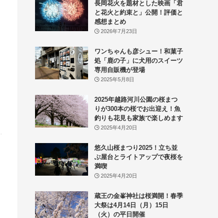
長岡花火を題材とした映画「君
と花火と約束と」公開！評価と
感想まとめ
2026年7月23日
ワンちゃんも彦シュー！和菓子
処「鹿の子」に犬用のスイーツ
専用自販機が登場
2025年5月8日
2025年越路河川公園の桜まつ
りが300本の桜でお出迎え！魚
釣りも花見も家族で楽しめます
2025年4月20日
悠久山桜まつり2025！立ち並
ぶ屋台とライトアップで夜桜を
満喫
2025年4月20日
蔵王の金峯神社は桜満開！春季
大祭は4月14日（月）15日
（火）の平日開催