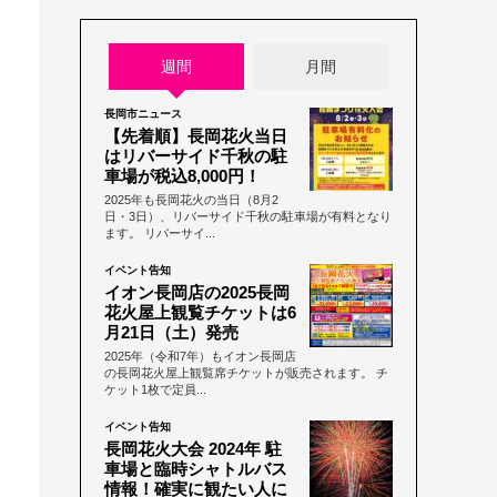
週間
月間
長岡市ニュース
【先着順】長岡花火当日
はリバーサイド千秋の駐
車場が税込8,000円！
2025年も長岡花火の当日（8月2
日・3日）、リバーサイド千秋の駐車場が有料となり
ます。 リバーサイ...
イベント告知
イオン長岡店の2025長岡
花火屋上観覧チケットは6
月21日（土）発売
2025年（令和7年）もイオン長岡店
の長岡花火屋上観覧席チケットが販売されます。 チ
ケット1枚で定員...
イベント告知
長岡花火大会 2024年 駐
車場と臨時シャトルバス
情報！確実に観たい人に