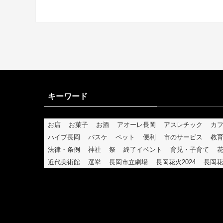
キーワード
お店
お菓子
お酒
アオーレ長岡
アスレチック
カ
ハイブ長岡
バスケ
ペット
便利
市のサービス
教
法律・条例
神社
祭
終了イベント
育児・子育て
近代美術館
選挙
長岡市立劇場
長岡花火2024
長岡花