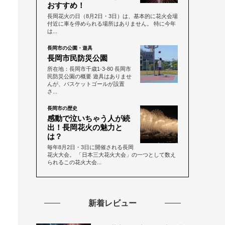
おすすめ！
長岡花火の日（8月2日・3日）は、基本的に花火会場
付近に車を停められる場所はありません。 特に今年
は...
長岡市の公園・遊具
長岡市民防災公園
所在地：長岡市千歳1-3-80 長岡市
民防災公園の概要 遊具はありませ
んが、バスケットゴールが設置
さ...
長岡市の歴史
感動で泣いちゃう人が続
出！長岡花火の魅力と
は？
毎年8月2日・3日に開催される長岡
花火大会。 「日本三大花火大会」の一つとして数え
られるこの花火大会...
新着レビュー