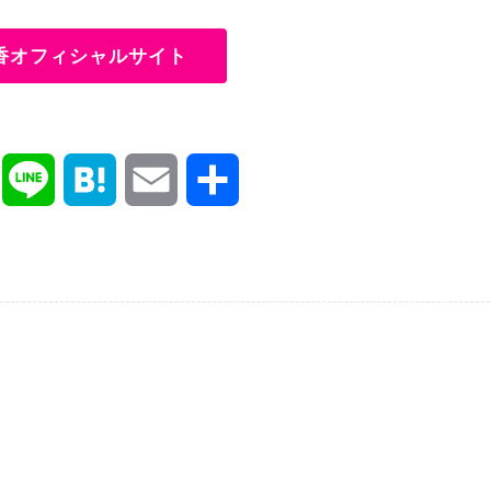
香オフィシャルサイト
X
L
H
E
共
i
a
m
有
n
t
a
e
e
i
n
l
a