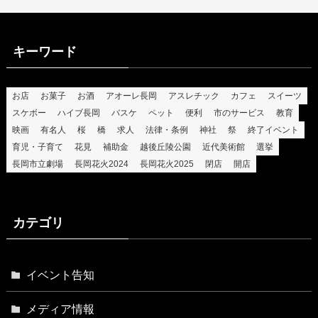
キーワード
お店
お菓子
お酒
アオーレ長岡
アスレチック
カフェ
スイーツ
スケボー
ハイブ長岡
バスケ
ペット
便利
市のサービス
教育
映画
有名人
桜
橋
求人
法律・条例
神社
祭
終了イベント
育児・子育て
花見
補助金
越後丘陵公園
近代美術館
選挙
長岡市立劇場
長岡花火2024
長岡花火2025
閉店
開店
カテゴリ
イベント告知
メディア情報