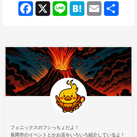
F
X
L
H
E
共
a
i
a
m
有
c
n
t
a
e
e
e
i
b
n
l
o
a
o
k
フェニックスのフシっちょだよ！
長岡市のイベントとかお店をいろいろ紹介しているよ！