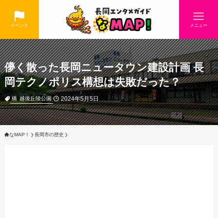
イベント
メニュー
儚く散った長岡ニュータウン建設計画 長
岡テクノポリス構想は失敗だった？
2024年5月5日
橋
越後丘陵公園
なMAP！
長岡市の歴史