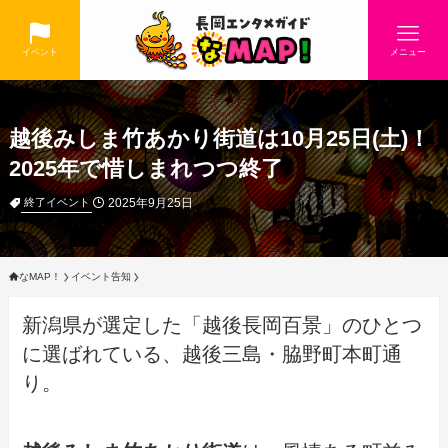
イベント
メニュー
越後みしま竹あかり街道は10月25日(土)！
2025年で惜しまれつつ終了
2025年9月25日
終了イベント
なMAP！
イベント告知
新潟県が選定した「越後長岡百景」のひとつ
に選ばれている、越後三島・脇野町本町通
り。