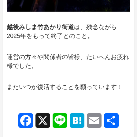
越後みしま竹あかり街道
は、残念ながら
2025年をもって終了とのこと。
運営の方々や関係者の皆様、たいへんお疲れ
様でした。
またいつか復活することを願っています！
F
X
L
H
E
共
a
i
a
m
有