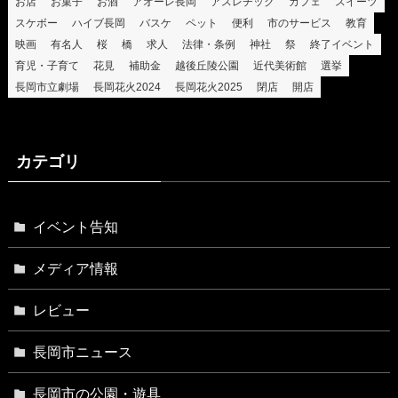
お店
お菓子
お酒
アオーレ長岡
アスレチック
カフェ
スイーツ
スケボー
ハイブ長岡
バスケ
ペット
便利
市のサービス
教育
映画
有名人
桜
橋
求人
法律・条例
神社
祭
終了イベント
育児・子育て
花見
補助金
越後丘陵公園
近代美術館
選挙
長岡市立劇場
長岡花火2024
長岡花火2025
閉店
開店
カテゴリ
イベント告知
メディア情報
レビュー
長岡市ニュース
長岡市の公園・遊具