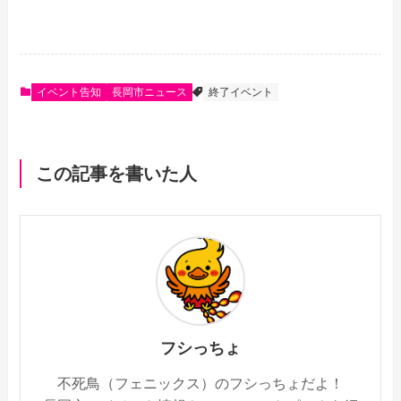
c
n
t
a
e
e
e
i
イベント告知
長岡市ニュース
終了イベント
b
n
l
o
a
この記事を書いた人
o
k
フシっちょ
不死鳥（フェニックス）のフシっちょだよ！