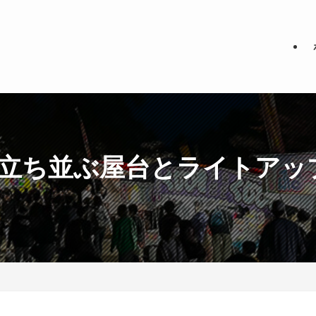
5！立ち並ぶ屋台とライトア