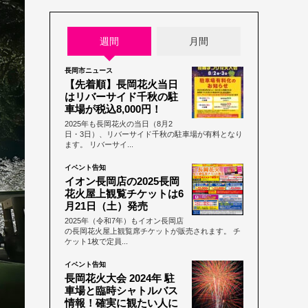
週間
月間
長岡市ニュース
【先着順】長岡花火当日
はリバーサイド千秋の駐
車場が税込8,000円！
2025年も長岡花火の当日（8月2
日・3日）、リバーサイド千秋の駐車場が有料となり
ます。 リバーサイ...
イベント告知
イオン長岡店の2025長岡
花火屋上観覧チケットは6
月21日（土）発売
2025年（令和7年）もイオン長岡店
の長岡花火屋上観覧席チケットが販売されます。 チ
ケット1枚で定員...
イベント告知
長岡花火大会 2024年 駐
車場と臨時シャトルバス
情報！確実に観たい人に