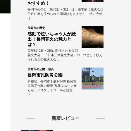
おすすめ！
長岡花火の日（8月2日・3日）は、基本的に花火会場
付近に車を停められる場所はありません。 特に今年
は...
長岡市の歴史
感動で泣いちゃう人が続
出！長岡花火の魅力と
は？
毎年8月2日・3日に開催される長岡
花火大会。 「日本三大花火大会」の一つとして数え
られるこの花火大会...
長岡市の公園・遊具
長岡市民防災公園
所在地：長岡市千歳1-3-80 長岡市
民防災公園の概要 遊具はありませ
んが、バスケットゴールが設置
さ...
新着レビュー