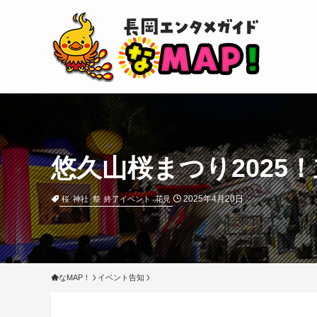
悠久山桜まつり202
2025年4月20日
桜
神社
祭
終了イベント
花見
なMAP！
イベント告知