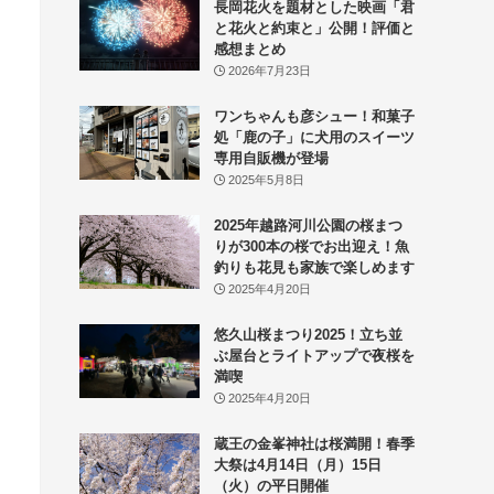
長岡花火を題材とした映画「君
と花火と約束と」公開！評価と
感想まとめ
2026年7月23日
ワンちゃんも彦シュー！和菓子
処「鹿の子」に犬用のスイーツ
専用自販機が登場
2025年5月8日
2025年越路河川公園の桜まつ
りが300本の桜でお出迎え！魚
釣りも花見も家族で楽しめます
2025年4月20日
悠久山桜まつり2025！立ち並
ぶ屋台とライトアップで夜桜を
満喫
2025年4月20日
蔵王の金峯神社は桜満開！春季
大祭は4月14日（月）15日
（火）の平日開催