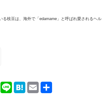
る枝豆は、海外で「edamame」と呼ばれ愛されるヘル
X
L
H
E
共
i
a
m
有