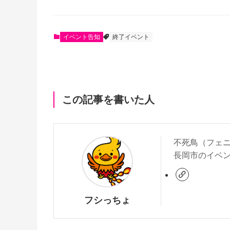
c
e
イベント告知
終了イベント
b
o
この記事を書いた人
o
k
不死鳥（フェ
長岡市のイベ
フシっちょ