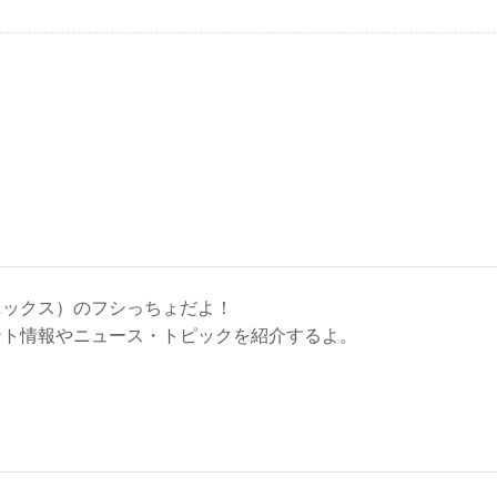
n
t
a
e
e
i
n
l
a
ニックス）のフシっちょだよ！
ント情報やニュース・トピックを紹介するよ。