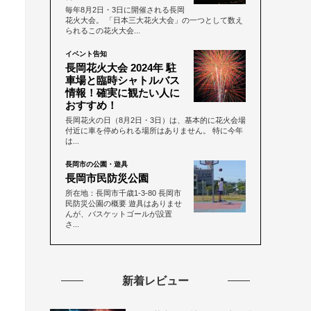
毎年8月2日・3日に開催される長岡
花火大会。 「日本三大花火大会」の一つとして数え
られるこの花火大会...
イベント告知
長岡花火大会 2024年 駐
車場と臨時シャトルバス
情報！確実に観たい人に
おすすめ！
長岡花火の日（8月2日・3日）は、基本的に花火会場
付近に車を停められる場所はありません。 特に今年
は...
長岡市の公園・遊具
長岡市民防災公園
所在地：長岡市千歳1-3-80 長岡市
民防災公園の概要 遊具はありませ
んが、バスケットゴールが設置
さ...
新着レビュー