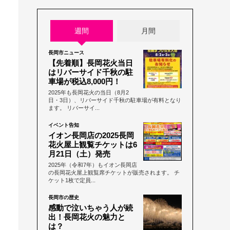
週間
月間
長岡市ニュース
【先着順】長岡花火当日
はリバーサイド千秋の駐
車場が税込8,000円！
2025年も長岡花火の当日（8月2
日・3日）、リバーサイド千秋の駐車場が有料となり
ます。 リバーサイ...
イベント告知
イオン長岡店の2025長岡
花火屋上観覧チケットは6
月21日（土）発売
2025年（令和7年）もイオン長岡店
の長岡花火屋上観覧席チケットが販売されます。 チ
ケット1枚で定員...
長岡市の歴史
感動で泣いちゃう人が続
出！長岡花火の魅力と
は？