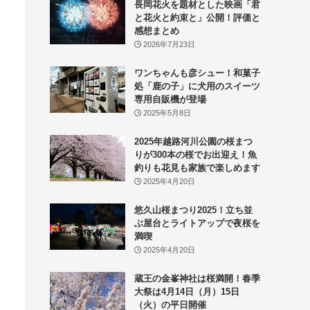
長岡花火を題材とした映画「君
と花火と約束と」公開！評価と
感想まとめ
2026年7月23日
ワンちゃんも彦シュー！和菓子
処「鹿の子」に犬用のスイーツ
専用自販機が登場
2025年5月8日
2025年越路河川公園の桜まつ
りが300本の桜でお出迎え！魚
釣りも花見も家族で楽しめます
2025年4月20日
悠久山桜まつり2025！立ち並
ぶ屋台とライトアップで夜桜を
満喫
2025年4月20日
蔵王の金峯神社は桜満開！春季
大祭は4月14日（月）15日
（火）の平日開催