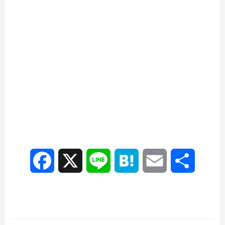
F
X
L
H
E
共
a
i
a
m
有
c
n
t
a