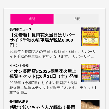
週間
月間
長岡市ニュース
【先着順】長岡花火当日はリバー
サイド千秋の駐車場が税込8,000
円！
2025年も長岡花火の当日（8月2日・3日）、リバーサ
イド千秋の駐車場が有料となります。 リバーサイ...
イベント告知
イオン長岡店の2025長岡花火屋上
観覧チケットは6月21日（土）発売
2025年（令和7年）もイオン長岡店の長岡
花火屋上観覧席チケットが販売されます。 チケット1
枚で定員...
長岡市の歴史
感動で泣いちゃう人が続出！長岡