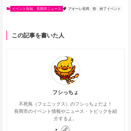
e
e
e
i
イベント告知
長岡市ニュース
アオーレ長岡
祭
終了イベント
b
n
l
o
a
この記事を書いた人
o
k
フシっちょ
不死鳥（フェニックス）のフシっちょだよ！
長岡市のイベント情報やニュース・トピックを紹
介するよ。