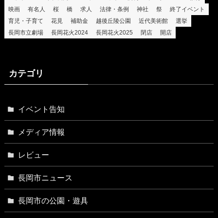
映画
有名人
桜
橋
求人
法律・条例
神社
祭
終了イベント
育児・子育て
花見
補助金
越後丘陵公園
近代美術館
選挙
長岡市立劇場
長岡花火2024
長岡花火2025
閉店
開店
カテゴリ
イベント告知
メディア情報
レビュー
長岡市ニュース
長岡市の公園・遊具