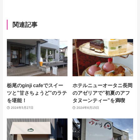
関連記事
栃尾のginji cafeでスイー
ホテルニューオータニ長岡
ツと”甘さちょうど”のラテ
のアゼリアで”初夏のアフ
を堪能！
タヌーンティー”を満喫
2024年5月27日
2024年6月15日