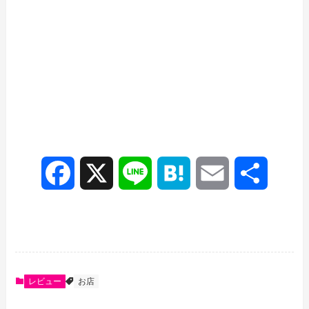
F
X
L
H
E
共
a
i
a
m
有
c
n
t
a
e
e
e
i
レビュー
お店
b
n
l