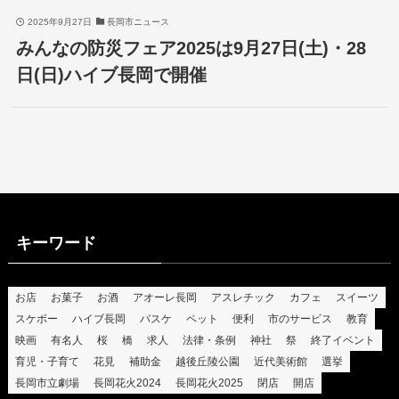
2025年9月27日
長岡市ニュース
みんなの防災フェア2025は9月27日(土)・28
日(日)ハイブ長岡で開催
キーワード
お店
お菓子
お酒
アオーレ長岡
アスレチック
カフェ
スイーツ
スケボー
ハイブ長岡
バスケ
ペット
便利
市のサービス
教育
映画
有名人
桜
橋
求人
法律・条例
神社
祭
終了イベント
育児・子育て
花見
補助金
越後丘陵公園
近代美術館
選挙
長岡市立劇場
長岡花火2024
長岡花火2025
閉店
開店