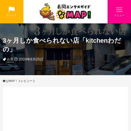
イベント
メニュー
3ヶ月しか食べられない店「kitchenわだ
の」
2024年8月25日
お店
なMAP！
レビュー