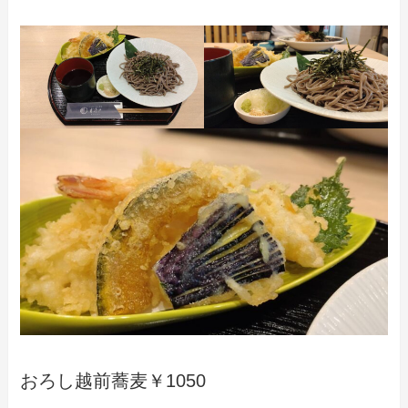
おろし越前蕎麦￥1050