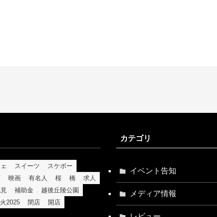
カテゴリ
フェ
スイーツ
スケボー
イベント告知
育
映画
有名人
桜
橋
求人
花見
補助金
越後丘陵公園
メディア情報
火2025
閉店
開店
レビュー