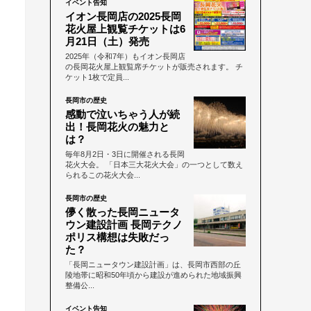
イベント告知
イオン長岡店の2025長岡
花火屋上観覧チケットは6
月21日（土）発売
2025年（令和7年）もイオン長岡店
の長岡花火屋上観覧席チケットが販売されます。 チ
ケット1枚で定員...
長岡市の歴史
感動で泣いちゃう人が続
出！長岡花火の魅力と
は？
毎年8月2日・3日に開催される長岡
花火大会。 「日本三大花火大会」の一つとして数え
られるこの花火大会...
長岡市の歴史
儚く散った長岡ニュータ
ウン建設計画 長岡テクノ
ポリス構想は失敗だっ
た？
「長岡ニュータウン建設計画」は、長岡市西部の丘
陵地帯に昭和50年頃から建設が進められた地域振興
整備公...
イベント告知