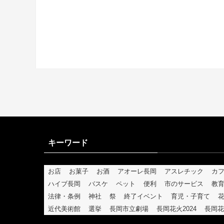
キーワード
お店
お菓子
お酒
アオーレ長岡
アスレチック
カ
ハイブ長岡
バスケ
ペット
便利
市のサービス
教
法律・条例
神社
祭
終了イベント
育児・子育て
近代美術館
選挙
長岡市立劇場
長岡花火2024
長岡花