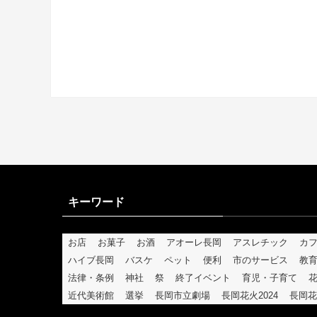
キーワード
お店
お菓子
お酒
アオーレ長岡
アスレチック
カ
ハイブ長岡
バスケ
ペット
便利
市のサービス
教
法律・条例
神社
祭
終了イベント
育児・子育て
近代美術館
選挙
長岡市立劇場
長岡花火2024
長岡花