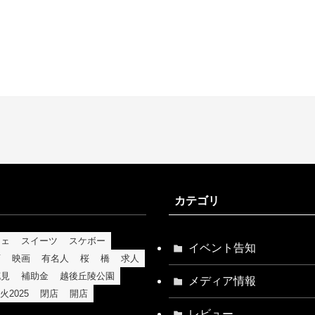
カテゴリ
フェ
スイーツ
スケボー
イベント告知
育
映画
有名人
桜
橋
求人
花見
補助金
越後丘陵公園
メディア情報
火2025
閉店
開店
レビュー