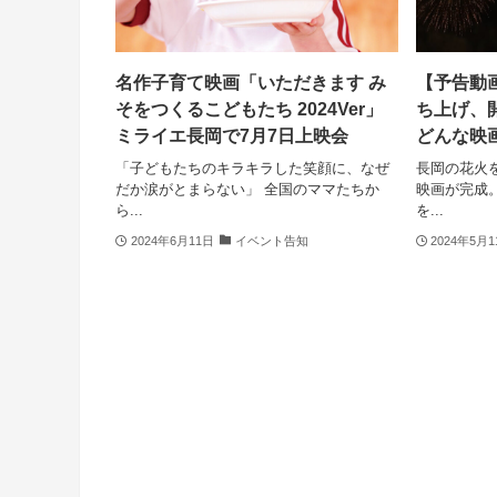
名作子育て映画「いただきます み
【予告動
そをつくるこどもたち 2024Ver」
ち上げ、
ミライエ長岡で7月7日上映会
どんな映
「子どもたちのキラキラした笑顔に、なぜ
長岡の花火
だか涙がとまらない」 全国のママたちか
映画が完成
ら...
を...
2024年6月11日
イベント告知
2024年5月