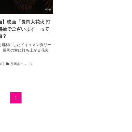
画】映画「長岡大花火 打
開始でございます」って
画？
を題材にしたドキュメンタリー
。 長岡の空に打ち上がる花火
11日
長岡市ニュース
1