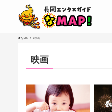
なMAP！
映画
映画