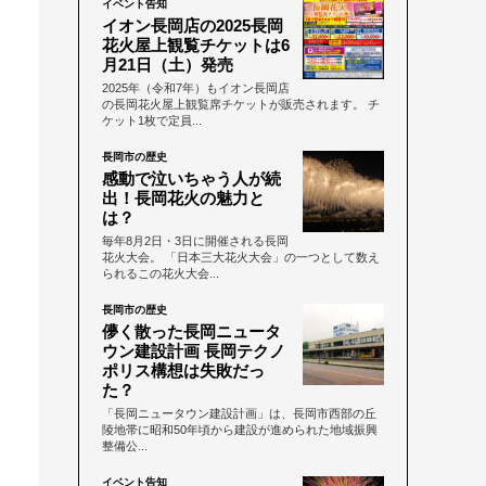
イベント告知
イオン長岡店の2025長岡
花火屋上観覧チケットは6
月21日（土）発売
2025年（令和7年）もイオン長岡店
の長岡花火屋上観覧席チケットが販売されます。 チ
ケット1枚で定員...
長岡市の歴史
感動で泣いちゃう人が続
出！長岡花火の魅力と
は？
毎年8月2日・3日に開催される長岡
花火大会。 「日本三大花火大会」の一つとして数え
られるこの花火大会...
長岡市の歴史
儚く散った長岡ニュータ
ウン建設計画 長岡テクノ
ポリス構想は失敗だっ
た？
「長岡ニュータウン建設計画」は、長岡市西部の丘
陵地帯に昭和50年頃から建設が進められた地域振興
整備公...
イベント告知