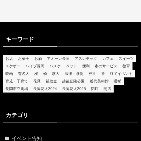
キーワード
お店
お菓子
お酒
アオーレ長岡
アスレチック
カフェ
スイーツ
スケボー
ハイブ長岡
バスケ
ペット
便利
市のサービス
教育
映画
有名人
桜
橋
求人
法律・条例
神社
祭
終了イベント
育児・子育て
花見
補助金
越後丘陵公園
近代美術館
選挙
長岡市立劇場
長岡花火2024
長岡花火2025
閉店
開店
カテゴリ
イベント告知