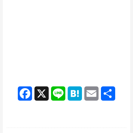
F
X
L
H
E
共
a
i
a
m
有
c
n
t
a