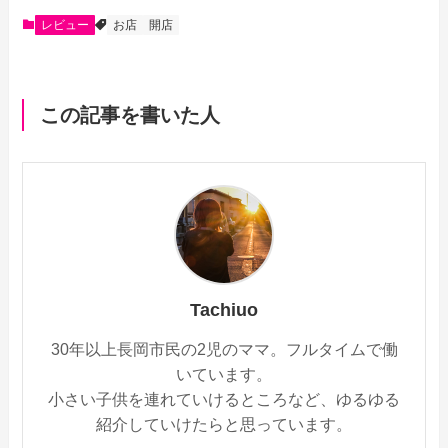
e
e
e
i
レビュー
お店
開店
b
n
l
o
a
この記事を書いた人
o
k
Tachiuo
30年以上長岡市民の2児のママ。フルタイムで働
いています。
小さい子供を連れていけるところなど、ゆるゆる
紹介していけたらと思っています。