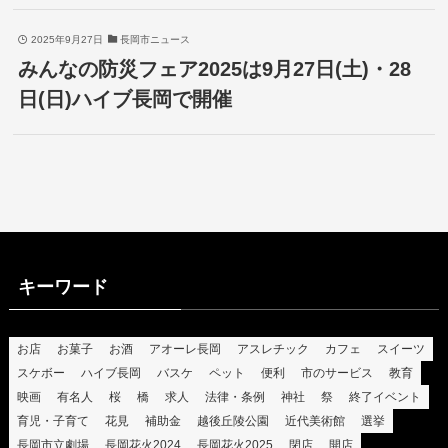
2025年9月27日
長岡市ニュース
みんなの防災フェア2025は9月27日(土)・28
日(日)ハイブ長岡で開催
キーワード
お店
お菓子
お酒
アオーレ長岡
アスレチック
カフェ
スイーツ
スケボー
ハイブ長岡
バスケ
ペット
便利
市のサービス
教育
映画
有名人
桜
橋
求人
法律・条例
神社
祭
終了イベント
育児・子育て
花見
補助金
越後丘陵公園
近代美術館
選挙
長岡市立劇場
長岡花火2024
長岡花火2025
閉店
開店