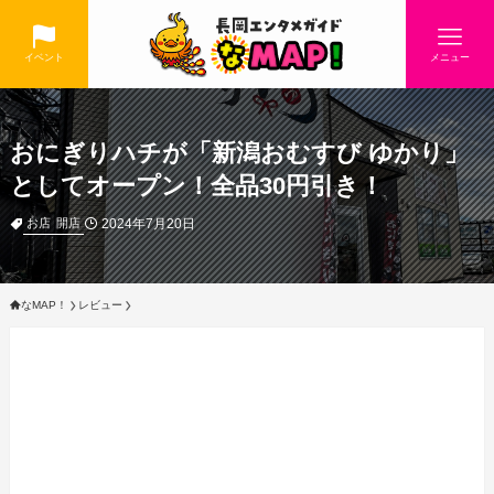
イベント
メニュー
おにぎりハチが「新潟おむすび ゆかり」
としてオープン！全品30円引き！
2024年7月20日
お店
開店
なMAP！
レビュー