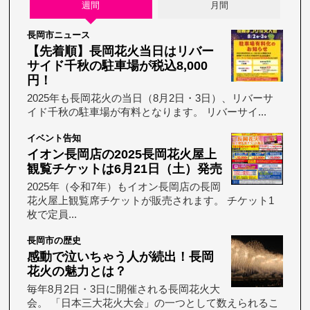
週間
月間
長岡市ニュース
【先着順】長岡花火当日はリバー
サイド千秋の駐車場が税込8,000
円！
2025年も長岡花火の当日（8月2日・3日）、リバーサ
イド千秋の駐車場が有料となります。 リバーサイ...
イベント告知
イオン長岡店の2025長岡花火屋上
観覧チケットは6月21日（土）発売
2025年（令和7年）もイオン長岡店の長岡
花火屋上観覧席チケットが販売されます。 チケット1
枚で定員...
長岡市の歴史
感動で泣いちゃう人が続出！長岡
花火の魅力とは？
毎年8月2日・3日に開催される長岡花火大
会。 「日本三大花火大会」の一つとして数えられるこ