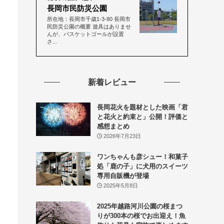
長岡市民防災公園
所在地：長岡市千歳1-3-80 長岡市
民防災公園の概要 遊具はありませ
んが、バスケットゴールが設置
さ...
新着レビュー
長岡花火を題材とした映画「君
と花火と約束と」公開！評価と
感想まとめ
2026年7月23日
ワンちゃんも彦シュー！和菓子
処「鹿の子」に犬用のスイーツ
専用自販機が登場
2025年5月8日
2025年越路河川公園の桜まつ
りが300本の桜でお出迎え！魚