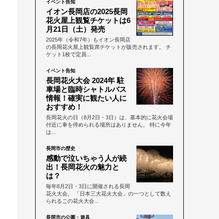
イベント告知
イオン長岡店の2025長岡
花火屋上観覧チケットは6
月21日（土）発売
2025年（令和7年）もイオン長岡店
の長岡花火屋上観覧席チケットが販売されます。 チ
ケット1枚で定員...
イベント告知
長岡花火大会 2024年 駐
車場と臨時シャトルバス
情報！確実に観たい人に
おすすめ！
長岡花火の日（8月2日・3日）は、基本的に花火会場
付近に車を停められる場所はありません。 特に今年
は...
長岡市の歴史
感動で泣いちゃう人が続
出！長岡花火の魅力と
は？
毎年8月2日・3日に開催される長岡
花火大会。 「日本三大花火大会」の一つとして数え
られるこの花火大会...
長岡市の公園・遊具