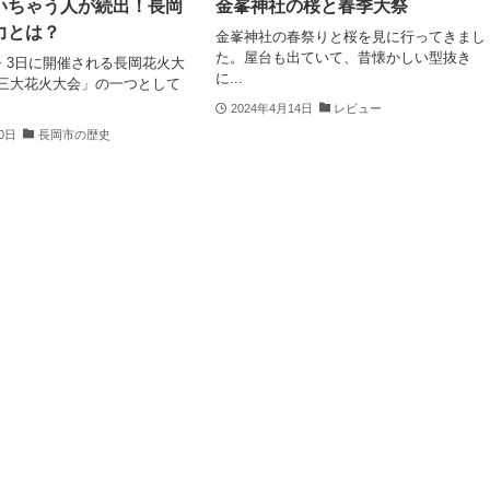
いちゃう人が続出！長岡
金峯神社の桜と春季大祭
力とは？
金峯神社の春祭りと桜を見に行ってきまし
た。屋台も出ていて、昔懐かしい型抜き
・3日に開催される長岡花火大
に...
本三大花火大会」の一つとして
2024年4月14日
レビュー
10日
長岡市の歴史