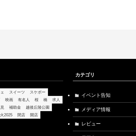
カテゴリ
フェ
スイーツ
スケボー
イベント告知
育
映画
有名人
桜
橋
求人
花見
補助金
越後丘陵公園
メディア情報
火2025
閉店
開店
レビュー