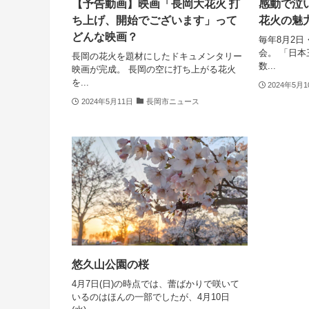
【予告動画】映画「長岡大花火 打
感動で泣
ち上げ、開始でございます」って
花火の魅
どんな映画？
毎年8月2日
会。 「日
長岡の花火を題材にしたドキュメンタリー
数...
映画が完成。 長岡の空に打ち上がる花火
を...
2024年5月
2024年5月11日
長岡市ニュース
悠久山公園の桜
4月7日(日)の時点では、蕾ばかりで咲いて
いるのはほんの一部でしたが、4月10日