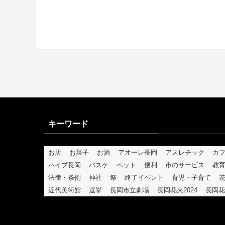
キーワード
お店
お菓子
お酒
アオーレ長岡
アスレチック
カ
ハイブ長岡
バスケ
ペット
便利
市のサービス
教
法律・条例
神社
祭
終了イベント
育児・子育て
近代美術館
選挙
長岡市立劇場
長岡花火2024
長岡花