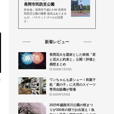
長岡市民防災公園
所在地：長岡市千歳1-3-80 長岡市
民防災公園の概要 遊具はありませ
んが、バスケットゴールが設置
さ...
新着レビュー
長岡花火を題材とした映画「君
と花火と約束と」公開！評価と
感想まとめ
2026年7月23日
時
ワンちゃんも彦シュー！和菓子
処「鹿の子」に犬用のスイーツ
専用自販機が登場
2025年5月8日
2025年越路河川公園の桜まつ
りが300本の桜でお出迎え！魚