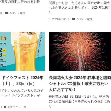
十五夜の時期に行われるお祭
関原まつりは、たくさんの屋台が出て花火
も上がる大きなお祭りです。 2024年は9月
1...
10日
イベント告知
2024年9月10日
イベント告知
ドイツフェスト 2024年
長岡花火大会 2024年 駐車場と臨
日（土）、23日（日）
シャトルバス情報！確実に観たい
人におすすめ！
岡でおこなわれている人気のイ
オーレ！ドイツフェスト」が
長岡花火の日（8月2日・3日）は、基本的
に花火会場付近に車を停められる場所はあ
り...
4日
長岡市ニュース