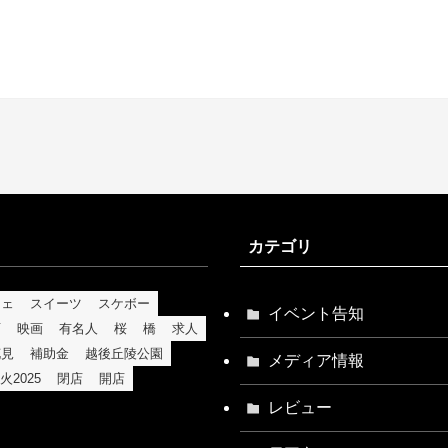
カテゴリ
フェ
スイーツ
スケボー
イベント告知
育
映画
有名人
桜
橋
求人
花見
補助金
越後丘陵公園
メディア情報
火2025
閉店
開店
レビュー