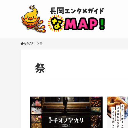
なMAP！
祭
祭