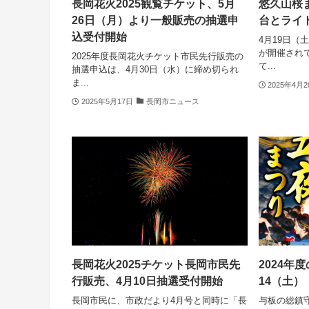
長岡花火2025観覧チケット、5月
悠久山桜ま
26日（月）より一般販売の抽選申
台とライ
込受付開始
4月19日（
が開催され
2025年度長岡花火チケット市民先行販売の
て...
抽選申込は、4月30日（水）に締め切られ
ま...
2025年4月
2025年5月17日
長岡市ニュース
長岡花火2025チケット長岡市民先
2024年
行販売、4月10日抽選受付開始
14（土）
長岡市民に、市政だより4月号と同時に「長
与板の総鎮