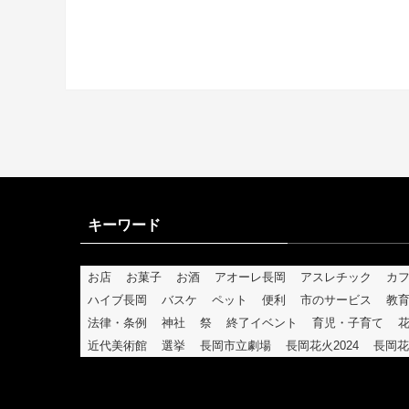
キーワード
お店
お菓子
お酒
アオーレ長岡
アスレチック
カ
ハイブ長岡
バスケ
ペット
便利
市のサービス
教
法律・条例
神社
祭
終了イベント
育児・子育て
近代美術館
選挙
長岡市立劇場
長岡花火2024
長岡花