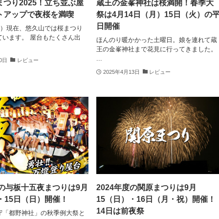
つり2025！立ち並ぶ屋
蔵王の金峯神社は桜満開！春季大
トアップで夜桜を満喫
祭は4月14日（月）15日（火）の
日開催
土）現在、悠久山では桜まつり
ています。 屋台もたくさん出
ほんのり暖かかった土曜日。娘を連れて蔵
王の金峯神社まで花見に行ってきました。
...
20日
レビュー
2025年4月13日
レビュー
度の与板十五夜まつりは9月
2024年度の関原まつりは9月
・15日（日）開催！
15（日）・16日（月・祝）開催！
14日は前夜祭
守「都野神社」の秋季例大祭と