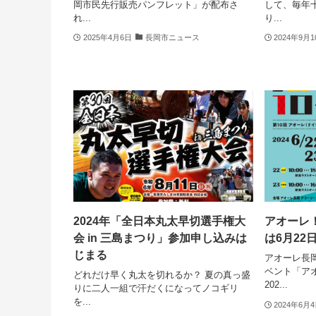
岡市民先行販売パンフレット」が配布さ
して、毎年
れ...
り...
2025年4月6日
長岡市ニュース
2024年9月
2024年「全日本丸太早切選手権大
アオーレ！
会 in 三島まつり」参加申し込みは
は6月22
じまる
アオーレ長
ベント「ア
どれだけ早く丸太を切れるか？ 夏の真っ盛
202...
りに二人一組で汗だくになってノコギリ
を...
2024年6月