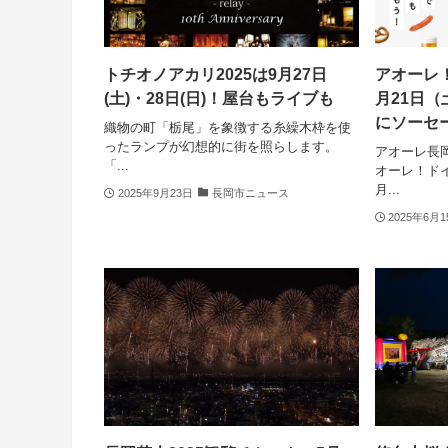
トチオノアカリ2025は9月27日
アオーレ！
(土)・28日(日)！屋台もライブも
月21日（
にソーセ
織物の町「栃尾」を象徴する糸繰木枠を使
ったランプが幻想的に街を照らします。
アオーレ長
「...
オーレ！ドイ
月...
2025年9月23日
長岡市ニュース
2025年6月