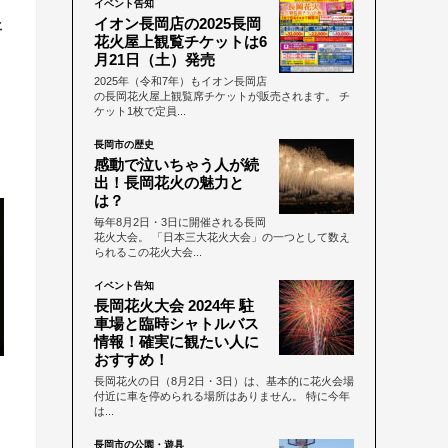
イベント告知
イオン長岡店の2025長岡
平
花火屋上観覧チケットは6
月21日（土）発売
2025年（令和7年）もイオン長岡店
の長岡花火屋上観覧席チケットが販売されます。 チ
ケット1枚で定員...
長岡市の歴史
感動で泣いちゃう人が続
出！長岡花火の魅力と
は？
毎年8月2日・3日に開催される長岡
花火大会。 「日本三大花火大会」の一つとして数え
られるこの花火大会...
イベント告知
長岡花火大会 2024年 駐
車場と臨時シャトルバス
情報！確実に観たい人に
おすすめ！
長岡花火の日（8月2日・3日）は、基本的に花火会場
付近に車を停められる場所はありません。 特に今年
は...
長岡市の公園・遊具